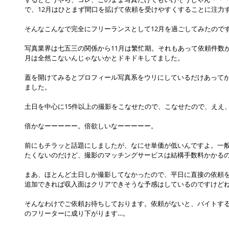
で、12月はひとまず間口を拡げて依頼を受けやすくすることに注力
そんなこんなで完全にフリーランスとして12月を過ごしてみたので
写真業界は七五三の関係から11月は繁忙期。それもあって依頼件数
月は全然こないんじゃないかとドキドキしてました。
蓋を開けてみるとプロフィール写真系をウリにしているだけあって
ました。
土日を中心に15件以上の撮影をこなせたので、こなせたので、ええ
倍かなーーーーー。倍欲しいなーーーーー。
前にもチラッと話題にしましたが、なにせ単価が低いんですよ。一
たくないのだけど、撮影のマッチングサービスは結構手数料かかる
まあ、ほとんど土日しか撮影してなかったので、平日に直接の依頼
追加できれば収入面はクリアできそうな予感はしているのですけど
そんなわけでご依頼お待ちしております。依頼がないと、バイトす
のフリーターに成り下がります…。