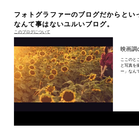
フォトグラファーのブログだからとい
なんて事はないユルいブログ。
このブログについて
映画調
ここのと
と写真を
ー」なん
ー感を前
映画調の処